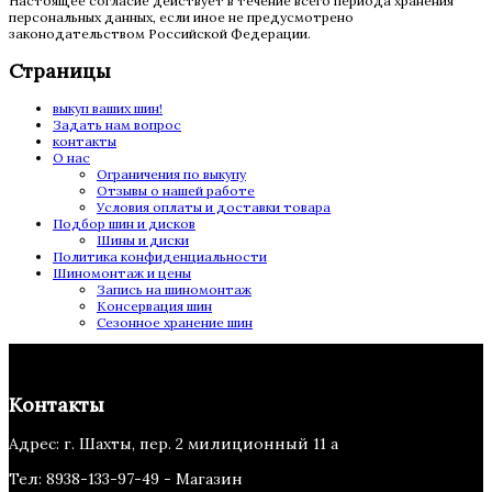
Настоящее согласие действует в течение всего периода хранения
персональных данных, если иное не предусмотрено
законодательством Российской Федерации.
Страницы
выкуп ваших шин!
Задать нам вопрос
контакты
О нас
Ограничения по выкупу
Отзывы о нашей работе
Условия оплаты и доставки товара
Подбор шин и дисков
Шины и диски
Политика конфиденциальности
Шиномонтаж и цены
Запись на шиномонтаж
Консервация шин
Сезонное хранение шин
Контакты
Адрес: г. Шахты, пер. 2 милиционный 11 а
Тел: 8938-133-97-49 - Магазин